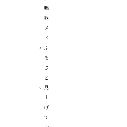
唱
歌
メ
ド
ふ
る
さ
と
見
上
げ
て