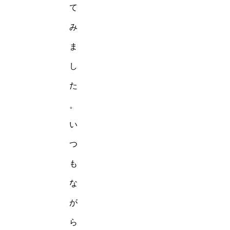
て
み
ま
し
た
。
い
つ
も
な
が
ら