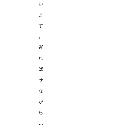
い
ま
す
。
遅
れ
ば
せ
な
が
ら
…