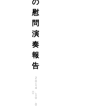
の
慰
問
演
奏
報
告
2
0
1
4
.
1
0
.
0