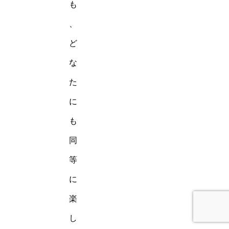
も
、
ど
な
た
に
も
同
等
に
楽
し