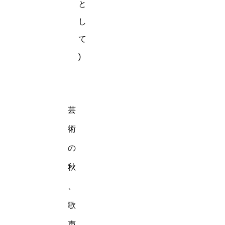
と
し
て
)
芸
術
の
秋
、
歌
声