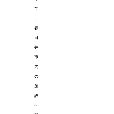
て
、
春
日
井
市
内
の
施
設
へ