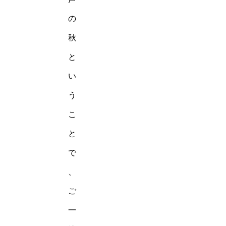
の
秋
と
い
う
こ
と
で
、
ご
一