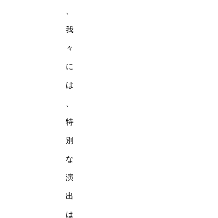
、
我
々
に
は
、
特
別
な
演
出
は