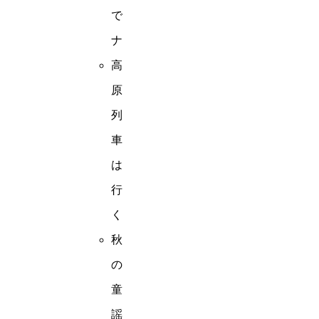
で
ナ
高
原
列
車
は
行
く
秋
の
童
謡