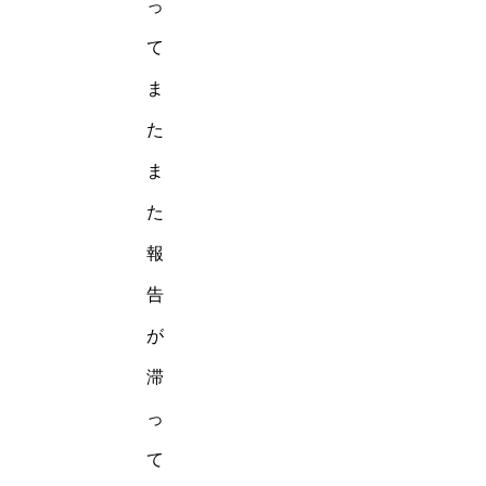
っ
て
ま
た
ま
た
報
告
が
滞
っ
て