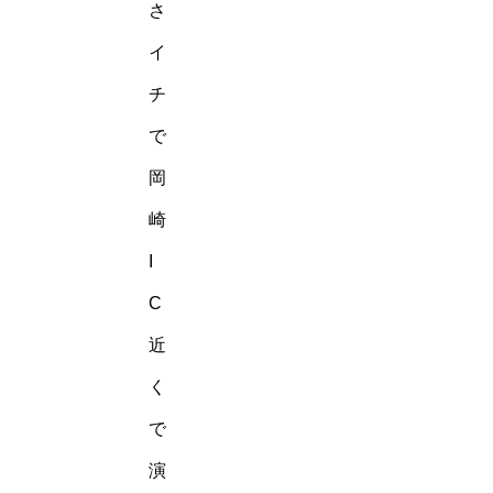
さ
イ
チ
で
岡
崎
I
C
近
く
で
演