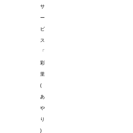
サ
ー
ビ
ス
「
彩
里
(
あ
や
り
)