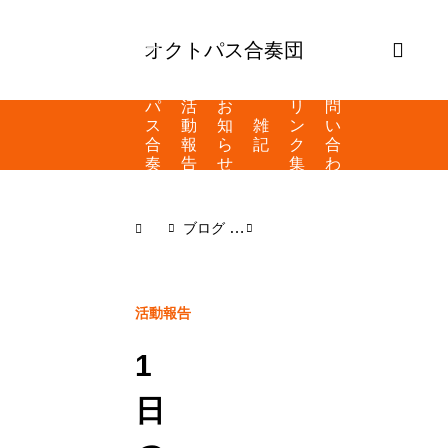
オクトパス合奏団
オ
ク
ト
お
パ
活
お
リ
問
ス
動
知
雑
ン
い
合
報
ら
記
ク
合
奏
告
せ
集
わ
団
せ
と
は
ブログ
活動報告
1日の慰問演奏
活動報告
1
日