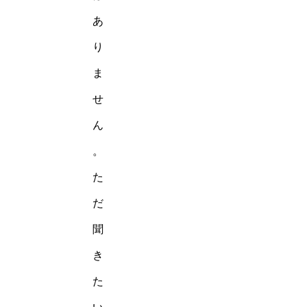
あ
り
ま
せ
ん
。
た
だ
聞
き
た