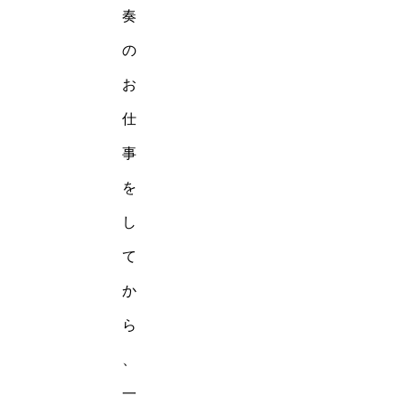
奏
の
お
仕
事
を
し
て
か
ら
、
一