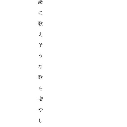
緒
に
歌
え
そ
う
な
歌
を
増
や
し