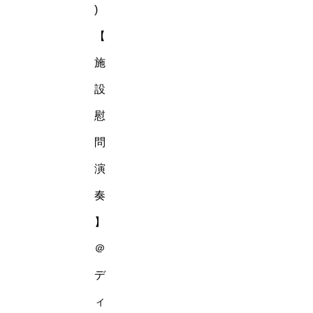
)
【
施
設
慰
問
演
奏
】
＠
デ
ィ