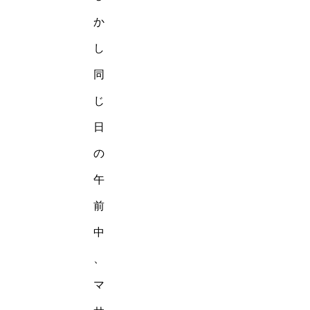
か
し
同
じ
日
の
午
前
中
、
マ