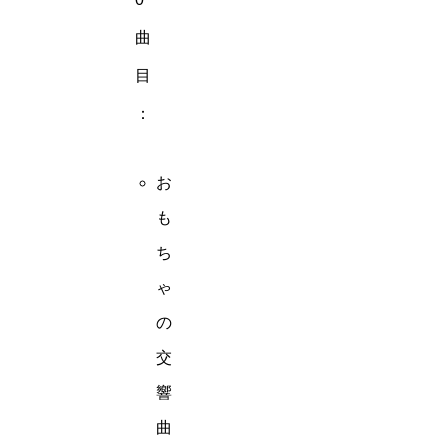
曲
目
：
お
も
ち
ゃ
の
交
響
曲