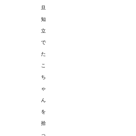
旦
知
立
で
た
こ
ち
ゃ
ん
を
拾
っ