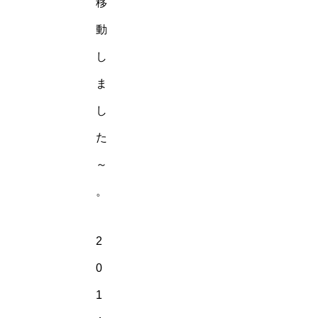
移
動
し
ま
し
た
～
。
2
0
1