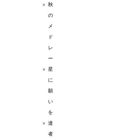
秋
の
メ
ド
レ
ー
星
に
願
い
を
達
者