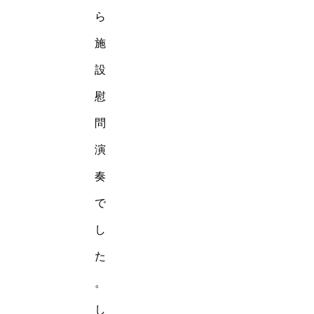
ら
施
設
慰
問
演
奏
で
し
た
。
し