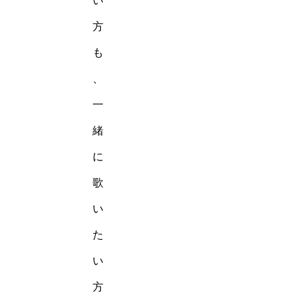
い
方
も
、
一
緒
に
歌
い
た
い
方