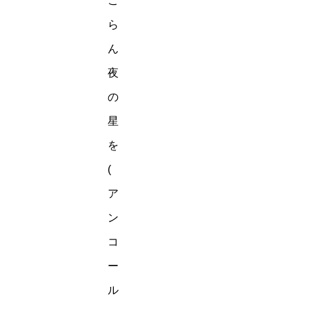
ご
ら
ん
夜
の
星
を
(
ア
ン
コ
ー
ル