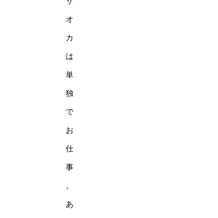
サ
オ
カ
は
単
独
で
お
仕
事
。
あ