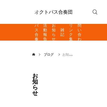
オクトパス合奏団
オ
ク
ト
お
パ
活
お
リ
問
ス
動
知
雑
ン
い
合
報
ら
記
ク
合
奏
告
せ
集
わ
団
せ
と
は
ブログ
お知らせ
お
知
ら
せ