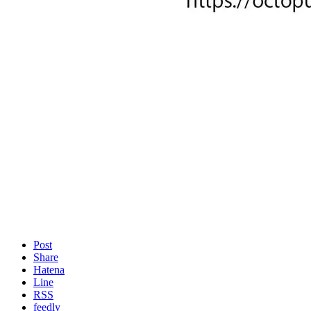
Post
Share
Hatena
Line
RSS
feedly