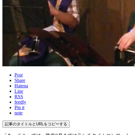
Post
Share
Hatena
Line
RSS
feedly
Pin it
note
記事のタイトルとURLをコピーする