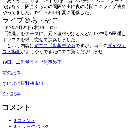
「あ・そこ」では、昨年9月まではランチタイムコンサート
ではなく、隔月くらいの間隔で主に夜の時間帯にライブ演奏
やってました。昨年＝2013年夏に開催した、
ライブ＠あ・そこ
2013年7月25日(木)19：00～
「沖縄」をテーマに、元々垣根がほとんどない沖縄の民謡と
ポップスを織り交ぜて演奏しました。
…という内容は
すでに活動報告済み
ですが、当日の
ダイジェ
スト動画
がようやくできたのでご覧くださいませ！
19日、二兎堂ライブ無事終了！
前の記事
なにげに長野初進出
次の記事
コメント
0 コメント
0 トラックバック