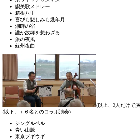
讃美歌メドレー
箱根八里
喜びも悲しみも幾年月
湖畔の宿
誰か故郷を想わざる
旅の夜風
蘇州夜曲
(以上、2人だけで演
(以下、＋６名とのコラボ演奏)
ジングルベル
青い山脈
東京ブギウギ