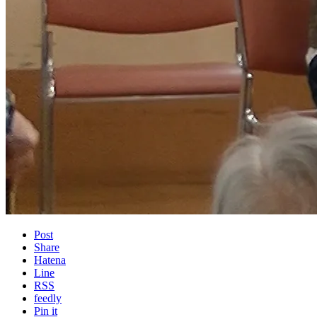
Post
Share
Hatena
Line
RSS
feedly
Pin it