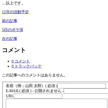
…以上です。
12月の活動予定
前の記事
5日のボラ演
次の記事
コメント
0 コメント
0 トラックバック
この記事へのコメントはありません。
名前（例：山田 太郎）
( 必須 )
E-MAIL
( 必須 ) - 公開されません -
URL