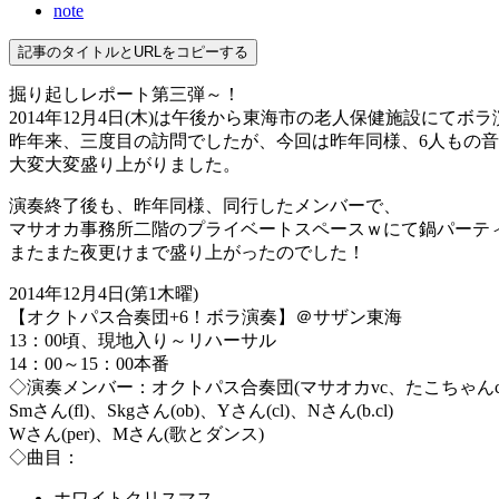
note
記事のタイトルとURLをコピーする
掘り起しレポート第三弾～！
2014年12月4日(木)は午後から東海市の老人保健施設にてボ
昨年来、三度目の訪問でしたが、今回は昨年同様、6人もの
大変大変盛り上がりました。
演奏終了後も、昨年同様、同行したメンバーで、
マサオカ事務所二階のプライベートスペースｗにて鍋パーテ
またまた夜更けまで盛り上がったのでした！
2014年12月4日(第1木曜)
【オクトパス合奏団+6！ボラ演奏】＠サザン東海
13：00頃、現地入り～リハーサル
14：00～15：00本番
◇演奏メンバー：オクトパス合奏団(マサオカvc、たこちゃんcl
Smさん(fl)、Skgさん(ob)、Yさん(cl)、Nさん(b.cl)
Wさん(per)、Mさん(歌とダンス)
◇曲目：
ホワイトクリスマス