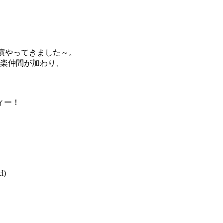
ラ演やってきました～。
音楽仲間が加わり、
ィー！
)