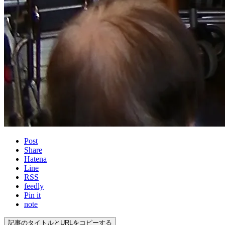
Post
Share
Hatena
Line
RSS
feedly
Pin it
note
記事のタイトルとURLをコピーする