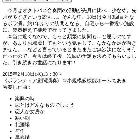
今月はオクトパス合奏団の活動が先月に比べ、少なめ。先
月が多すぎという説も…。そんな中、18日は今月3回目とな
るボラ演。約1年ぶりの訪問となる、自宅から一番近い施設
に、楽器抱えて徒歩で行ってきました。
本当に近くなので、もっと頻繁に訪問も…と思うのです
が、あまりお邪魔してもという気もして、なかなか足が向き
ません。…などと言っているとまたまたご無沙汰になりそう
だったので、今度は終了後、次回の予定も決めてもらいまし
た。引き続きお世話になります！
2015年2月18日(水)13：30～
《ボランティア慰問演奏》＠小規模多機能ホームちあき
演奏した曲：
楽興の時
恋とはどんなものでしょう
恋人か女房か
寒い朝
北酒場
与作
早春賦