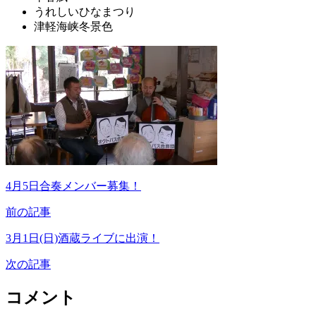
うれしいひなまつり
津軽海峡冬景色
4月5日合奏メンバー募集！
前の記事
3月1日(日)酒蔵ライブに出演！
次の記事
コメント