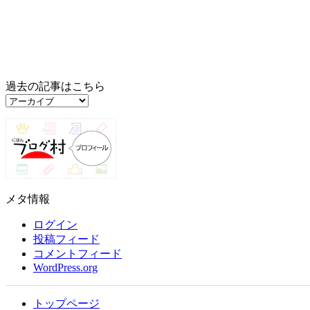
過去の記事はこちら
過
去
の
記
事
は
こ
メタ情報
ち
ら
ログイン
投稿フィード
コメントフィード
WordPress.org
トップページ