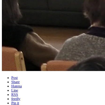
Post
Share
Hatena
Line
RSS
feedly
Pin it