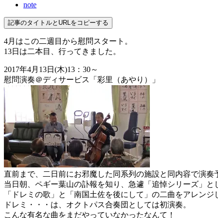
note
記事のタイトルとURLをコピーする
4月はこの二週目から慰問スタート。
13日は二本目、行ってきました。
2017年4月13日(木)13：30～
慰問演奏＠ディサービス「彩里（あやり）」
直前まで、二日前にお邪魔した同系列の施設と同内容で演奏
当日朝、ペギー葉山の訃報を知り、急遽「追悼シリーズ」と
「ドレミの歌」と「南国土佐を後にして」の二曲をアレンジ
ドレミ・・・は、オクトパス合奏団としては初演奏。
こんな有名な曲をまだやっていなかったなんて！