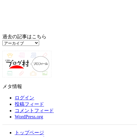
過去の記事はこちら
過
去
の
記
事
は
こ
メタ情報
ち
ら
ログイン
投稿フィード
コメントフィード
WordPress.org
トップページ