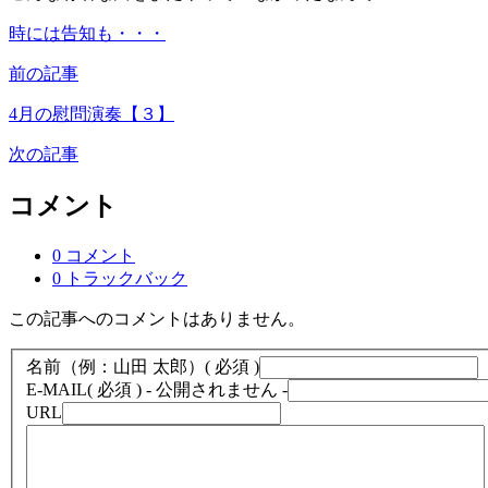
時には告知も・・・
前の記事
4月の慰問演奏【３】
次の記事
コメント
0 コメント
0 トラックバック
この記事へのコメントはありません。
名前（例：山田 太郎）
( 必須 )
E-MAIL
( 必須 ) - 公開されません -
URL