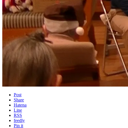
Post
Share
Hatena
Line
RSS
feedly
Pin it