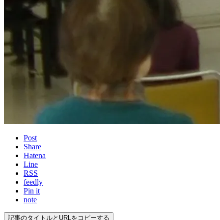
Post
Share
Hatena
Line
RSS
feedly
Pin it
note
記事のタイトルとURLをコピーする