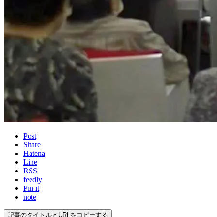
Post
Share
Hatena
Line
RSS
feedly
Pin it
note
記事のタイトルとURLをコピーする