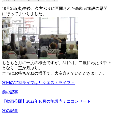
10月5日(水)午後、久方ぶりに再開された高齢者施設の慰問
に行ってまいりました。
もともと月に一度の機会ですが、8月9月、二度にわたり中止
となり、三か月ぶり。
本当にお待ちかねの様子で、大変喜んでいただきました。
次回の定期ライブはリクエストライブ～
前の記事
【動画公開】2022年10月の施設内ミニコンサート
次の記事