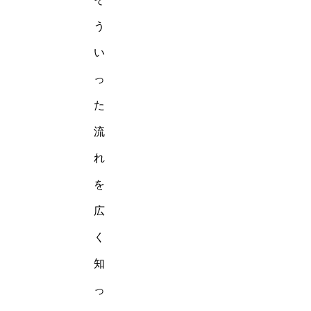
う
い
っ
た
流
れ
を
広
く
知
っ