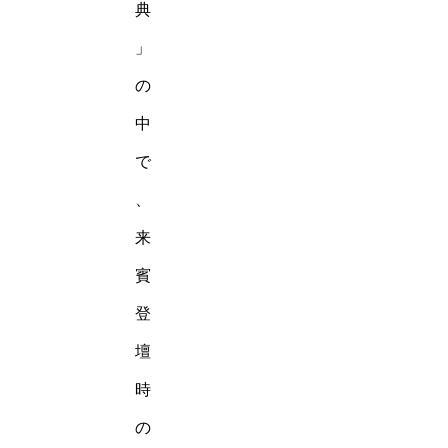
典
」
の
中
で
、
来
賓
登
壇
時
の