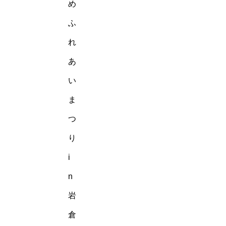
め
ふ
れ
あ
い
ま
つ
り
i
n
岩
倉