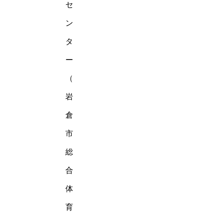
セ
ン
タ
ー
（
岩
倉
市
総
合
体
育