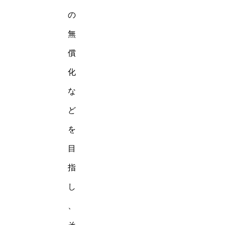
の
無
償
化
な
ど
を
目
指
し
、
そ