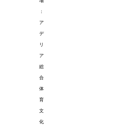
場
：
ア
デ
リ
ア
総
合
体
育
文
化