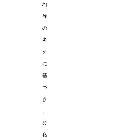
均
等
の
考
え
に
基
づ
き
、
公
私