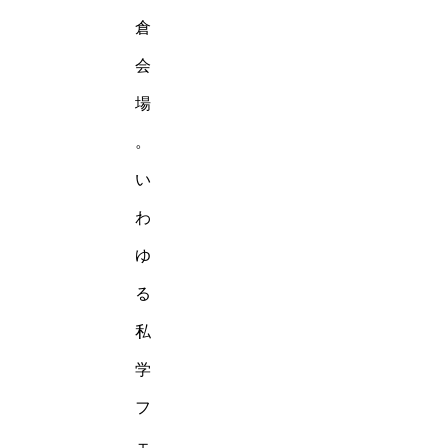
倉
会
場
。
い
わ
ゆ
る
私
学
フ
ェ