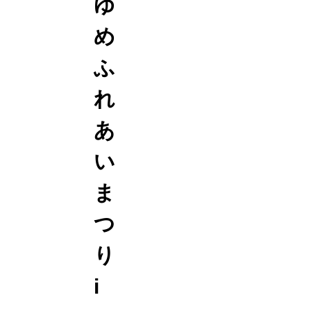
ゆ
め
ふ
れ
あ
い
ま
つ
り
i