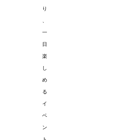
り
、
一
日
楽
し
め
る
イ
ベ
ン
ト