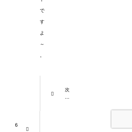
で
す
よ
～
。
次
は
定
期
ラ
6
イ