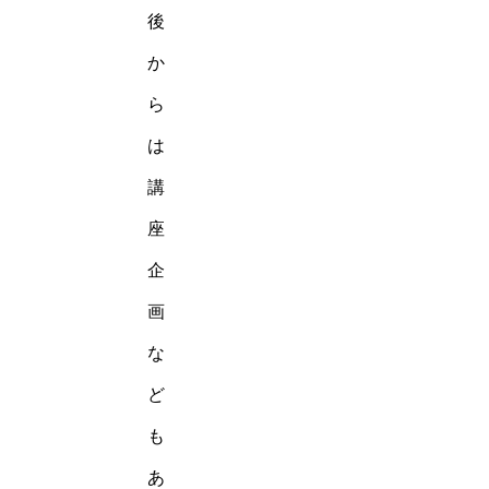
後
か
ら
は
講
座
企
画
な
ど
も
あ