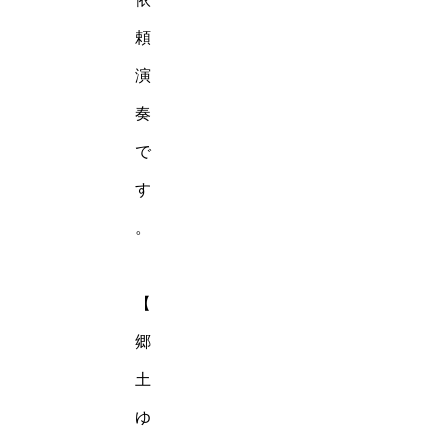
頼
演
奏
で
す
。
【
郷
土
ゆ