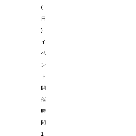
(
日
)
イ
ベ
ン
ト
開
催
時
間
1