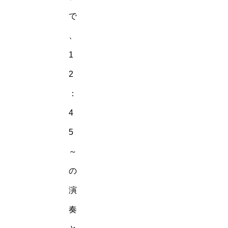
で
、
1
2
：
4
5
～
の
演
奏