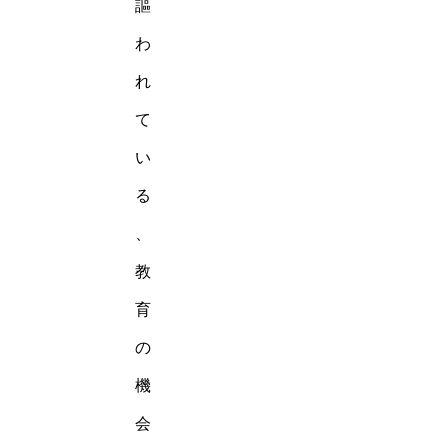
謳
わ
れ
て
い
る
、
教
育
の
機
会