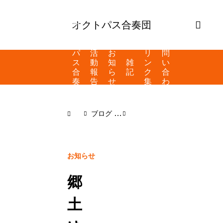
オクトパス合奏団
オ
ク
ト
お
パ
活
お
リ
問
ス
動
知
雑
ン
い
合
報
ら
記
ク
合
奏
告
せ
集
わ
団
せ
と
は
ブログ
お知らせ
郷土ゆめふれあ
お知らせ
郷
土