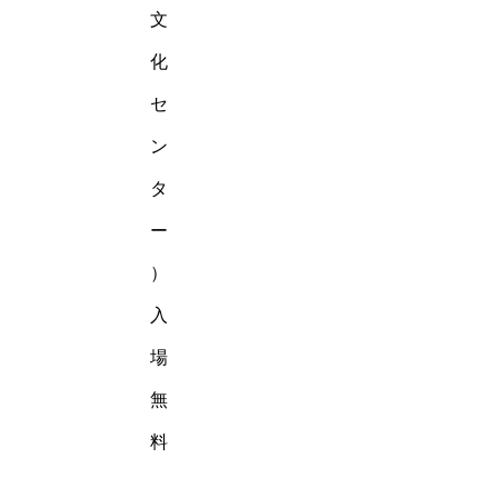
文
化
セ
ン
タ
ー
）
入
場
無
料