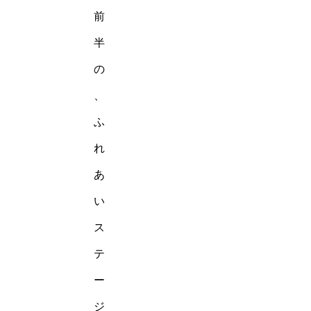
前
半
の
、
ふ
れ
あ
い
ス
テ
ー
ジ