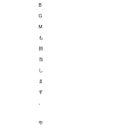
B
G
M
も
担
当
し
ま
す
。
午