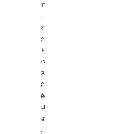
す
。
オ
ク
ト
パ
ス
合
奏
団
は
、