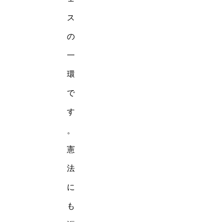
ス
の
一
環
で
す
。
憲
法
に
も