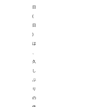
日
(
日
)
は
、
久
し
ぶ
り
の
依