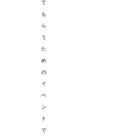
て
も
ら
う
た
め
の
イ
ベ
ン
ト
で