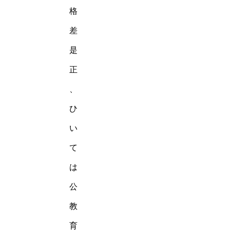
格
差
是
正
、
ひ
い
て
は
公
教
育