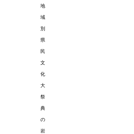
地
域
別
県
民
文
化
大
祭
典
の
岩