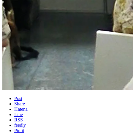
Post
Share
Hatena
Line
RSS
feedly
Pin it