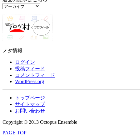
過
去
の
記
事
は
こ
メタ情報
ち
ら
ログイン
投稿フィード
コメントフィード
WordPress.org
トップページ
サイトマップ
お問い合わせ
Copyright © 2013 Octopus Ensemble
PAGE TOP