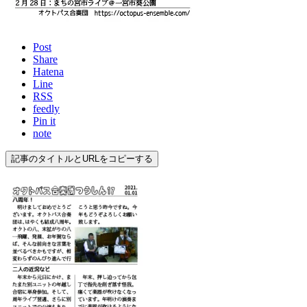
Post
Share
Hatena
Line
RSS
feedly
Pin it
note
記事のタイトルとURLをコピーする