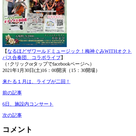
【
なるほどザワールドミュージック！梅神ぐみWITHオクト
パス合奏団、コラボライブ
】
（↑クリックorタップでfacebookページへ）
2021年1月30日(土)16：00開演（15：30開場）
来たる１月は、ライブが二回！
前の記事
6日、施設内コンサート
次の記事
コメント