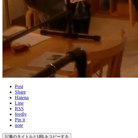
Post
Share
Hatena
Line
RSS
feedly
Pin it
note
記事のタイトルとURLをコピーする